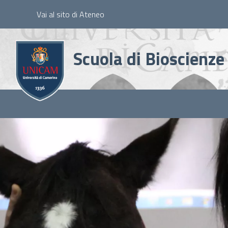
Slim
Skip
Vai al sito di Ateneo
to
main
content
Scuola di Bioscienze
Main
Menu