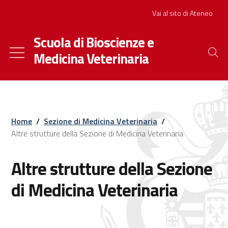
Salta
Slim
Vai al sito di Ateneo
al
contenuto
Scuola di Bioscienze e
principale
Medicina Veterinaria
Home
/
Sezione di Medicina Veterinaria
/
Altre strutture della Sezione di Medicina Veterinaria
Altre strutture della Sezione
di Medicina Veterinaria