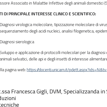
ssore Associato in Malattie Infettive degli animali domestici
I DI PRINCIPALE INTERESSE CLINICO E SCIENTIFICO:
Diagnosi virologica molecolare, tipizzazione molecolare di virus
sequenziamento degli acidi nucleici, analisi filogenetica, epid
Diagnosi sierologica
Sviluppo e applicazione di protocolli molecolari per la diagnosi d
animali selvatici, delle api e degli insetti di interesse alimentar
alla pagina web:
https://docenti.unicam.it/pdett.aspx?ids=N
.ssa Francesca Gigli, DVM, Specializzanda in
duzioni
tecniche