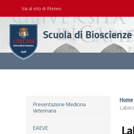
Slim
Salta
Vai al sito di Ateneo
al
contenuto
principale
Scuola di Bioscienze
Main
Menu
Home
Presentazione Medicina
Labora
Veterinaria
La
EAEVE