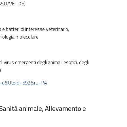
 (SSD/VET 05)
 e batteri di interesse veterinario,
emiologia molecolare
i virus emergenti degli animali esotici, degli
e
&tv=d&UteId=592&ru=PA
 Sanità animale, Allevamento e