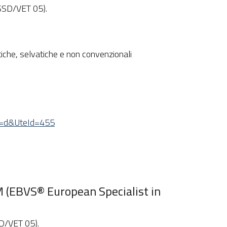
(SSD/VET 05).
iche, selvatiche e non convenzionali
tv=d&UteId=455
VM (EBVS® European Specialist in
SD/VET 05).