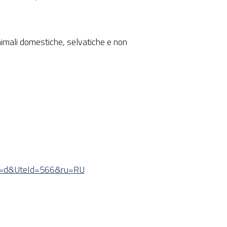
nimali domestiche, selvatiche e non
&tv=d&UteId=566&ru=RU