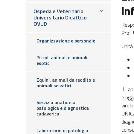
in
Ospedale Veterinario
Universitario Didattico -
OVUD
Respo
Prof.
Organizzazione e personale
Unità
Piccoli animali e animali
esotici
Equini, animali da reddito e
animali selvatici
Il Lab
e oggi
Servizio anatomia
virolo
patologica e diagnostica
UNICA
cadaverica
diagno
consu
Laboratorio di patologia